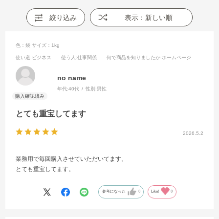
絞り込み
表示：新しい順
色：袋
サイズ：1kg
使い道
:ビジネス
使う人
:仕事関係
何で商品を知りましたか
:ホームページ
no name
年代:
40代
性別:
男性
とても重宝してます
2026.5.2
業務用で毎回購入させていただいてます。
とても重宝してます。
参考になった
0
Like!
0