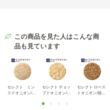
この商品を見た人はこんな商
品も見ています
ス
セレクト ミン
セレクト チョッ
セレクト ロース
パ
スドオニオン/袋
プドオニオン/オ
トオニオン/袋
１ｋｇ
オアラ/袋1kg
100g