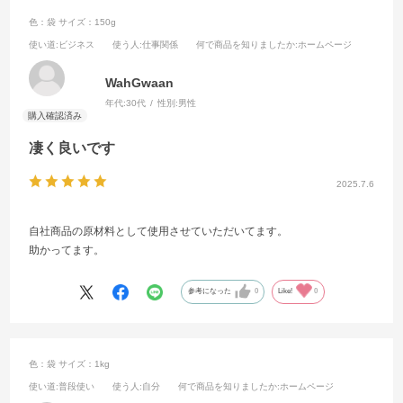
色：袋
サイズ：150g
使い道
:ビジネス
使う人
:仕事関係
何で商品を知りましたか
:ホームページ
WahGwaan
年代:
30代
性別:
男性
凄く良いです
2025.7.6
自社商品の原材料として使用させていただいてます。
助かってます。
参考になった
0
Like!
0
色：袋
サイズ：1kg
使い道
:普段使い
使う人
:自分
何で商品を知りましたか
:ホームページ