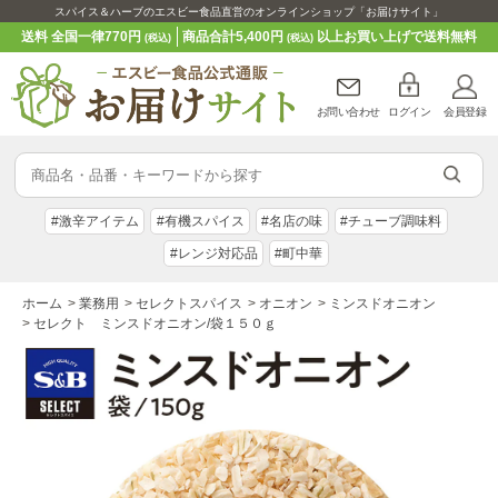
スパイス＆ハーブのエスビー食品直営のオンラインショップ「お届けサイト」
送料 全国一律770円
商品合計5,400円
以上お買い上げで送料無料
(税込)
(税込)
お問い合わせ
ログイン
会員登録
#激辛アイテム
#有機スパイス
#名店の味
#チューブ調味料
#レンジ対応品
#町中華
ホーム
>
業務用
>
セレクトスパイス
>
オニオン
>
ミンスドオニオン
>
セレクト ミンスドオニオン/袋１５０ｇ