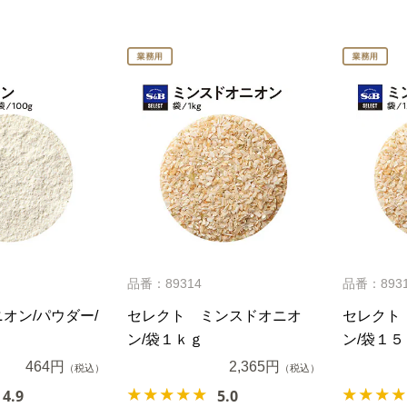
品番：89314
品番：893
オン/パウダー/
セレクト ミンスドオニオ
セレクト
ン/袋１ｋｇ
ン/袋１５
464円
2,365円
（税込）
（税込）
4.9
5.0