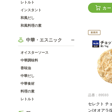
レトルト
カー
インスタント
和風だし
和風料理の素
中華・エスニック
オイスターソース
中華調味料
香味油
中華だし
中華食材
料理の素
品番：89593
レトルト
セレクト チ
ン/オオアラ/袋