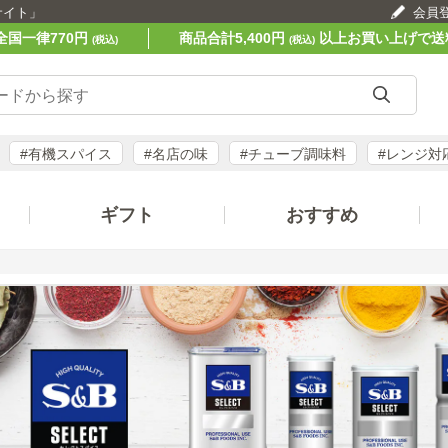
サイト」
会員
全国一律770円
商品合計5,400円
以上お買い上げで送
(税込)
(税込)
#有機スパイス
#名店の味
#チューブ調味料
#レンジ対
ギフト
おすすめ