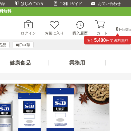
登録
はじめての方
ご利用ガイド
お問い合わせ
料無料
0
円
(税込)
ログイン
お気に入り
購入履歴
カート
5,400
あと
円で送料無料
応品
#町中華
健康食品
業務用