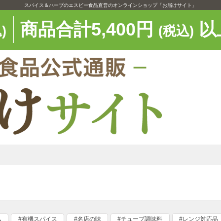
スパイス＆ハーブのエスビー食品直営のオンラインショップ「お届けサイト」
商品合計5,400円
以
)
(税込)
ム
#有機スパイス
#名店の味
#チューブ調味料
#レンジ対応品