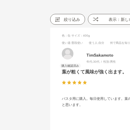
絞り込み
表示：新し
色：缶
サイズ：400g
使い道
:普段使い
使う人
:自分
何で商品を知
TimSakamoto
年代:
30代
性別:
男性
葉が粗くて風味が強く出ます。
パスタ用に購入。毎日使用しています。葉
と思います。