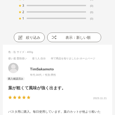
★
3
(0)
★
2
(0)
★
1
(0)
絞り込み
表示：新しい順
色：缶
サイズ：400g
使い道
:普段使い
使う人
:自分
何で商品を知りましたか
:ホームページ
TimSakamoto
年代:
30代
性別:
男性
葉が粗くて風味が強く出ます。
2023.11.21
パスタ用に購入。毎日使用しています。葉のカットが他より粗いた