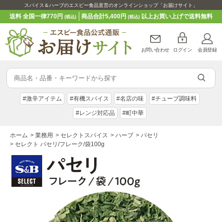
スパイス＆ハーブのエスビー食品直営のオンラインショップ「お届けサイト」
送料 全国一律770円
商品合計5,400円
以上お買い上げで送料無料
(税込)
(税込)
お問い合わせ
ログイン
会員登録
#激辛アイテム
#有機スパイス
#名店の味
#チューブ調味料
#レンジ対応品
#町中華
ホーム
>
業務用
>
セレクトスパイス
>
ハーブ
>
パセリ
>
セレクト パセリ/フレーク/袋100g