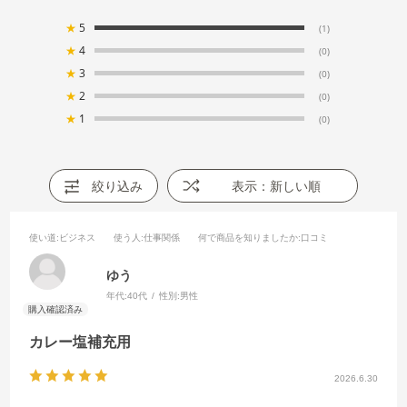
★
5
(1)
★
4
(0)
★
3
(0)
★
2
(0)
★
1
(0)
絞り込み
表示：新しい順
使い道
:ビジネス
使う人
:仕事関係
何で商品を知りましたか
:口コミ
ゆう
年代:
40代
性別:
男性
カレー塩補充用
2026.6.30