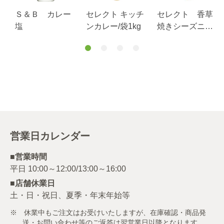
産
Ｓ＆Ｂ カレー
セレクト キッチ
セレクト 香草
ウ
塩
ンカレー/袋1kg
焼きシーズニン
グ（魚用）１０
０ｇ袋入り
営業日カレンダー
■営業時間
■店舗休業日
土・日・祝日、夏季・年末年始等
※ 休業中もご注文はお受けいたしますが、在庫確認・商品発
送・お問い合わせ等のご返答は翌営業日以降となります。