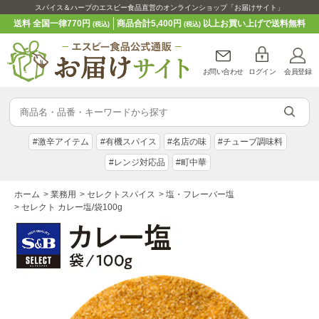
スパイス＆ハーブのエスビー食品直営のオンラインショップ「お届けサイト」
送料 全国一律770円
商品合計5,400円
以上お買い上げで送料無料
(税込)
(税込)
お問い合わせ
ログイン
会員登録
#激辛アイテム
#有機スパイス
#名店の味
#チューブ調味料
#レンジ対応品
#町中華
ホーム
>
業務用
>
セレクトスパイス
>
塩・フレーバー塩
>
セレクト カレー塩/袋100g