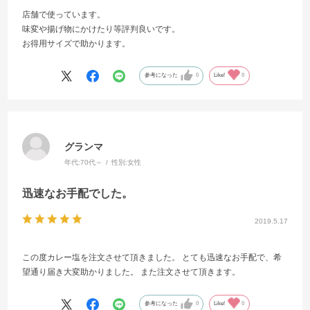
店舗で使っています。
味変や揚げ物にかけたり等評判良いです。
お得用サイズで助かります。
参考になった
0
Like!
0
グランマ
年代:
70代～
性別:
女性
迅速なお手配でした。
2019.5.17
この度カレー塩を注文させて頂きました。 とても迅速なお手配で、希
望通り届き大変助かりました。 また注文させて頂きます。
参考になった
0
Like!
0