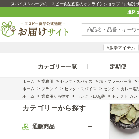
スパイス＆ハーブのエスビー食品直営のオンラインショップ「お届け
送料 
#激辛アイテム
カテゴリー一覧
定期便
>
>
>
>
ホーム
業務用
セレクトスパイス
塩・フレーバー塩
>
>
>
ホーム
ブランド
セレクトスパイス
セレクト カレー塩/袋
>
>
>
ホーム
業務用から探す
セレクト100g袋
セレクト カレー
カテゴリーから探す
通販商品