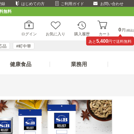
登録
はじめての方
ご利用ガイド
お問い合わせ
料無料
0
円
(税込)
ログイン
お気に入り
購入履歴
カート
5,400
あと
円で送料無料
応品
#町中華
健康食品
業務用