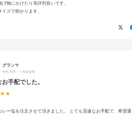
揚げ物にかけたり等評判良いです。
サイズで助かります。
グランマ
年代:
70代～
性別:
女性
なお手配でした。
カレー塩を注文させて頂きました。 とても迅速なお手配で、希望通