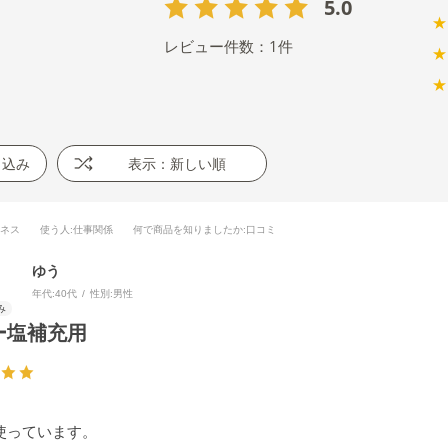
5.0
★
レビュー件数：
1
件
★
★
り込み
表示：新しい順
ジネス
使う人
:仕事関係
何で商品を知りましたか
:口コミ
ゆう
年代:
40代
性別:
男性
ー塩補充用
使っています。