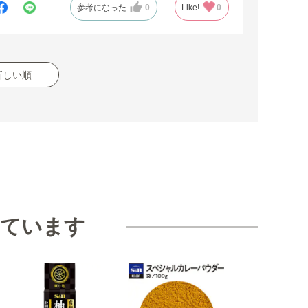
参考になった
0
Like!
0
新しい順
見ています