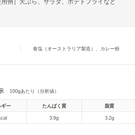
使用例］天ぷら、サラダ、ポテトフライなど
食塩（オーストラリア製造）、カレー粉
示
100gあたり（分析値）
ルギー
たんぱく質
脂質
kcal
3.9g
3.2g