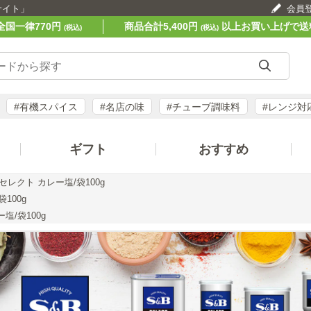
サイト」
会員
全国一律770円
商品合計5,400円
以上お買い上げで送
(税込)
(税込)
#有機スパイス
#名店の味
#チューブ調味料
#レンジ対
ギフト
おすすめ
セレクト カレー塩/袋100g
100g
塩/袋100g