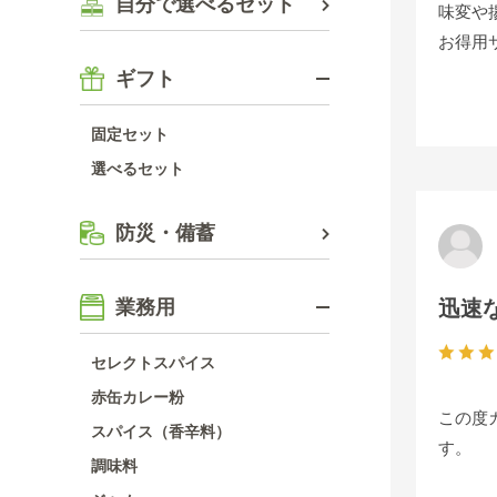
自分で選べるセット
味変や
お得用
ギフト
固定セット
選べるセット
防災・備蓄
迅速
業務用
セレクトスパイス
赤缶カレー粉
この度
スパイス（香辛料）
す。
調味料