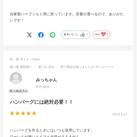
自家製ハーブソルト用に買っています。容量が選べるので、ありがた
いです！
参考になった
0
Like!
0
色：袋
サイズ：100g
使い道
:普段使い
使う人
:自分
何で商品を知りましたか
:ホームページ
みっちゃん
年代:
60代
ハンバーグには絶対必要！！
2023.3.17
ハンバーグを作るときにはいつも使用しています。
ローレルが無いとイマイチ味がさえません。