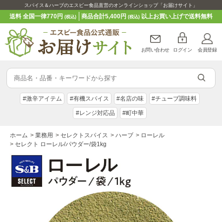
スパイス＆ハーブのエスビー食品直営のオンラインショップ「お届けサイト」
送料 全国一律770円
商品合計5,400円
以上お買い上げで送料無料
(税込)
(税込)
お問い合わせ
ログイン
会員登録
#激辛アイテム
#有機スパイス
#名店の味
#チューブ調味料
#レンジ対応品
#町中華
ホーム
>
業務用
>
セレクトスパイス
>
ハーブ
>
ローレル
>
セレクト ローレル/パウダー/袋1kg