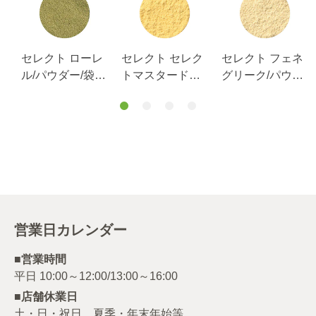
ア
セレクト ローレ
セレクト セレク
セレクト フェネ
パ
ル/パウダー/袋
トマスタードマ
グリーク/パウダ
g
100g
イルド/パウダー/
ー/袋1ｋg
袋1ｋg
営業日カレンダー
■営業時間
■店舗休業日
土・日・祝日、夏季・年末年始等