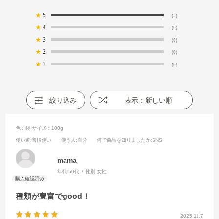
★
5
(2)
★
4
(0)
★
3
(0)
★
2
(0)
★
1
(0)
絞り込み
表示：新しい順
色：袋
サイズ：100g
使い道
:普段使い
使う人
:自分
何で商品を知りましたか
:SNS
mama
年代:
50代
性別:
女性
種類が豊富でgood！
2025.11.7