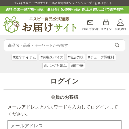
スパイス＆ハーブのエスビー食品直営のオンラインショップ「お届けサイト」
送料 全国一律770円
商品合計5,400円
以上お買い上げで送料無料
(税込)
(税込)
お問い合わせ
ログイン
会員登録
#激辛アイテム
#有機スパイス
#名店の味
#チューブ調味料
#レンジ対応品
#町中華
ログイン
会員のお客様
メールアドレスとパスワードを入力してログインして
ください。