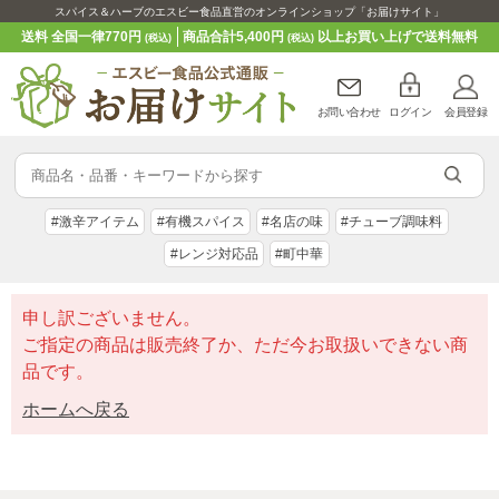
スパイス＆ハーブのエスビー食品直営のオンラインショップ「お届けサイト」
送料 全国一律770円
商品合計5,400円
以上お買い上げで送料無料
(税込)
(税込)
お問い合わせ
ログイン
会員登録
#激辛アイテム
#有機スパイス
#名店の味
#チューブ調味料
#レンジ対応品
#町中華
申し訳ございません。
ご指定の商品は販売終了か、ただ今お取扱いできない商
品です。
ホームへ戻る