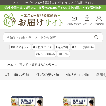
スパイス＆ハーブのエスビー食品直営のオンラインショップ「お届けサイト」
送料 全国一律770円
商品合計5,400円
以上お買い上げで送料無料
(税込)
(税込)
お問い合わせ
ログイン
会員登録
#激辛アイテム
#有機スパイス
#名店の味
#チューブ調味料
#レンジ対応品
#町中華
ホーム
>
ブランド
>
栗原はるみシリーズ
商品名順
価格の安い順
価格の高い順
新着