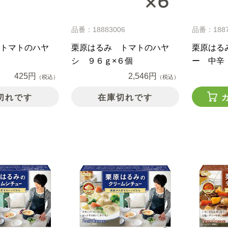
品番：18883006
品番：188
トマトのハヤ
栗原はるみ トマトのハヤ
栗原はる
シ ９６ｇ×６個
ー 中辛
425円
2,546円
（税込）
（税込）
切れです
在庫切れです