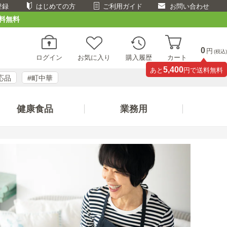
登録
はじめての方
ご利用ガイド
お問い合わせ
料無料
0
円
(税込)
ログイン
お気に入り
購入履歴
カート
5,400
あと
円で送料無料
応品
#町中華
健康食品
業務用