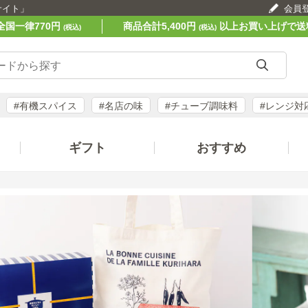
サイト」
会員
全国一律770円
商品合計5,400円
以上お買い上げで送
(税込)
(税込)
#有機スパイス
#名店の味
#チューブ調味料
#レンジ対
ギフト
おすすめ