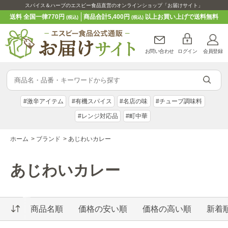
スパイス＆ハーブのエスビー食品直営のオンラインショップ「お届けサイト」
送料 全国一律770円
商品合計5,400円
以上お買い上げで送料無料
(税込)
(税込)
お問い合わせ
ログイン
会員登録
#激辛アイテム
#有機スパイス
#名店の味
#チューブ調味料
#レンジ対応品
#町中華
ホーム
>
ブランド
>
あじわいカレー
あじわいカレー
商品名順
価格の安い順
価格の高い順
新着