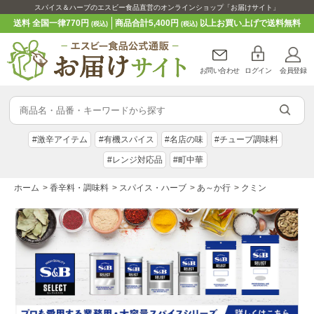
スパイス＆ハーブのエスビー食品直営のオンラインショップ「お届けサイト」
送料 全国一律770円
商品合計5,400円
以上お買い上げで送料無料
(税込)
(税込)
お問い合わせ
ログイン
会員登録
#激辛アイテム
#有機スパイス
#名店の味
#チューブ調味料
#レンジ対応品
#町中華
ホーム
>
香辛料・調味料
>
スパイス・ハーブ
>
あ～か行
>
クミン