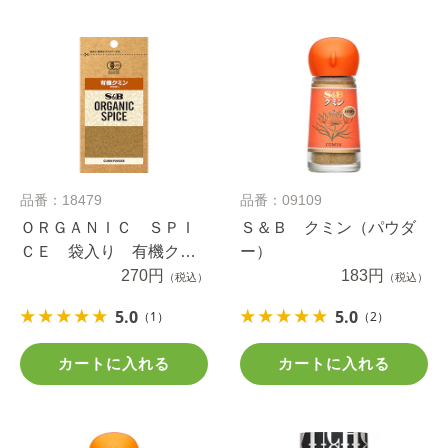
品番：18479
品番：09109
ＯＲＧＡＮＩＣ ＳＰＩ
Ｓ＆Ｂ クミン（パウダ
ＣＥ 袋入り 有機クミ
ー）
ン（パウダー） １２.３
270円
183円
（税込）
（税込）
ｇ
5.0
5.0
（1）
（2）
カートに入れる
カートに入れる