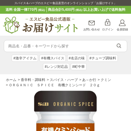
スパイス＆ハーブのエスビー食品直営のオンラインショップ「お届けサイト」
送料 全国一律770円
商品合計5,400円
以上お買い上げで送料無料
(税込)
(税込)
お問い合わせ
ログイン
会員登録
#激辛アイテム
#有機スパイス
#名店の味
#チューブ調味料
#レンジ対応品
#町中華
ホーム
>
香辛料・調味料
>
スパイス・ハーブ
>
あ～か行
>
クミン
>
ＯＲＧＡＮＩＣ ＳＰＩＣＥ 有機クミンシード ２０ｇ