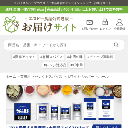
スパイス＆ハーブのエスビー食品直営のオンラインショップ「お届けサイト」
送料 全国一律770円
商品合計5,400円
以上お買い上げで送料無料
(税込)
(税込)
お問い合わせ
ログイン
会員登録
#激辛アイテム
#有機スパイス
#名店の味
#チューブ調味料
#レンジ対応品
#町中華
ホーム
>
業務用
>
セレクトスパイス
>
ホワイトペッパー
>
ホール