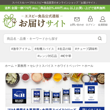
スパイス＆ハーブのエスビー食品直営のオンラインショップ「お届けサイト」
送料 全国一律770円
商品合計5,400円
以上お買い上げで送料無料
(税込)
(税込)
お問い合わせ
ログイン
会員登録
#激辛アイテム
#有機スパイス
#名店の味
#チューブ調味料
#レンジ対応品
#町中華
ホーム
>
業務用
>
セレクトスパイス
>
ホワイトペッパー
>
ホール