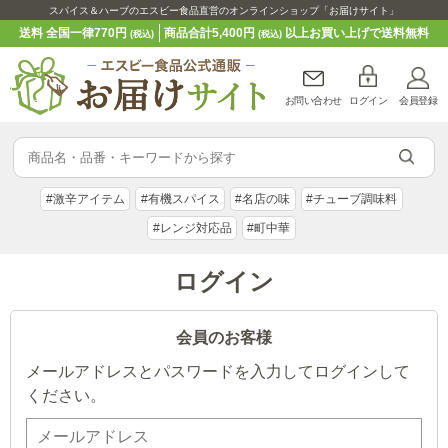
スパイス＆ハーブのエスビー食品直営のオンラインショップ「お届けサイト」
送料 全国一律770円
商品合計5,400円
以上お買い上げで送料無料
(税込)
(税込)
お問い合わせ
ログイン
会員登録
#激辛アイテム
#有機スパイス
#名店の味
#チューブ調味料
#レンジ対応品
#町中華
ログイン
会員のお客様
メールアドレスとパスワードを入力してログインして
ください。