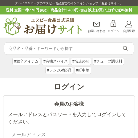
スパイス＆ハーブのエスビー食品直営のオンラインショップ「お届けサイト」
送料 全国一律770円
商品合計5,400円
以上お買い上げで送料無料
(税込)
(税込)
お問い合わせ
ログイン
会員登録
#激辛アイテム
#有機スパイス
#名店の味
#チューブ調味料
#レンジ対応品
#町中華
ログイン
会員のお客様
メールアドレスとパスワードを入力してログインして
ください。