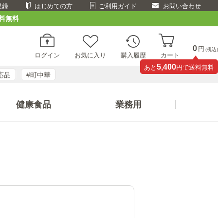
登録
はじめての方
ご利用ガイド
お問い合わせ
料無料
0
円
(税込)
ログイン
お気に入り
購入履歴
カート
5,400
あと
円で送料無料
応品
#町中華
健康食品
業務用