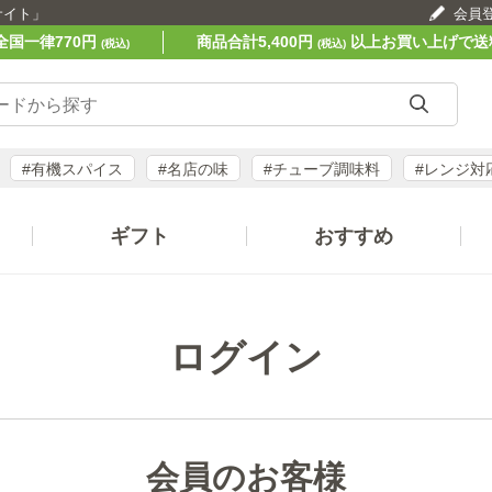
サイト」
会員
全国一律770円
商品合計5,400円
以上お買い上げで送
(税込)
(税込)
#有機スパイス
#名店の味
#チューブ調味料
#レンジ対
ギフト
おすすめ
ログイン
会員のお客様