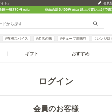
サイト」
会員
全国一律770円
商品合計5,400円
以上お買い上げで送
(税込)
(税込)
#有機スパイス
#名店の味
#チューブ調味料
#レンジ対
ギフト
おすすめ
ログイン
会員のお客様