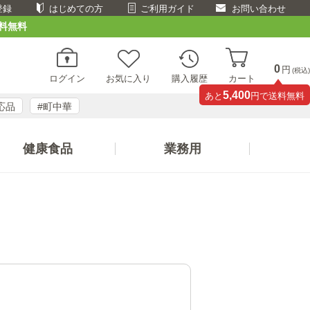
登録
はじめての方
ご利用ガイド
お問い合わせ
料無料
0
円
(税込)
ログイン
お気に入り
購入履歴
カート
5,400
あと
円で送料無料
応品
#町中華
健康食品
業務用