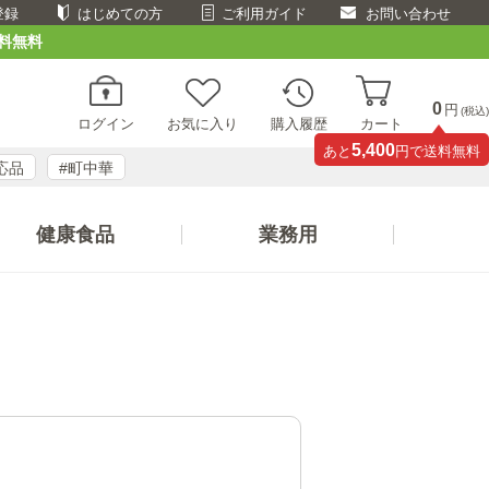
登録
はじめての方
ご利用ガイド
お問い合わせ
料無料
0
円
(税込)
ログイン
お気に入り
購入履歴
カート
5,400
あと
円で送料無料
応品
#町中華
健康食品
業務用