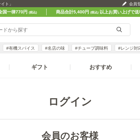
サイト」
会員
全国一律770円
商品合計5,400円
以上お買い上げで送
(税込)
(税込)
#有機スパイス
#名店の味
#チューブ調味料
#レンジ対
ギフト
おすすめ
ログイン
会員のお客様