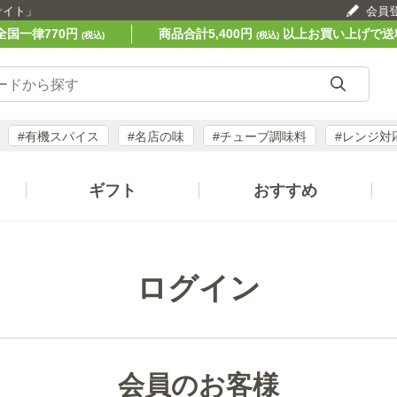
サイト」
会員
全国一律770円
商品合計5,400円
以上お買い上げで送
(税込)
(税込)
#有機スパイス
#名店の味
#チューブ調味料
#レンジ対
ギフト
おすすめ
ログイン
会員のお客様