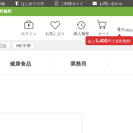
登録
はじめての方
ご利用ガイド
お問い合わせ
料無料
0
円
(税込)
ログイン
お気に入り
購入履歴
カート
5,400
あと
円で送料無料
応品
#町中華
健康食品
業務用