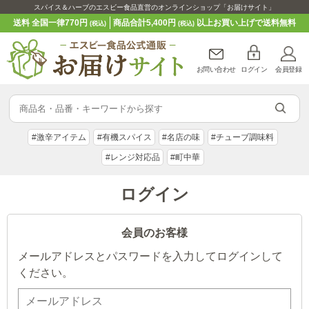
スパイス＆ハーブのエスビー食品直営のオンラインショップ「お届けサイト」
送料 全国一律770円
商品合計5,400円
以上お買い上げで送料無料
(税込)
(税込)
お問い合わせ
ログイン
会員登録
#激辛アイテム
#有機スパイス
#名店の味
#チューブ調味料
#レンジ対応品
#町中華
ログイン
会員のお客様
メールアドレスとパスワードを入力してログインして
ください。