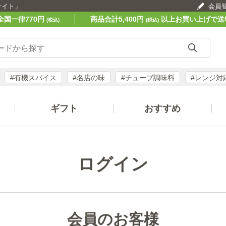
サイト」
会員
全国一律770円
商品合計5,400円
以上お買い上げで送
(税込)
(税込)
#有機スパイス
#名店の味
#チューブ調味料
#レンジ対
ギフト
おすすめ
ログイン
会員のお客様