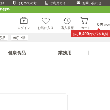
登録
はじめての方
ご利用ガイド
お問い合わせ
料無料
0
円
(税込)
ログイン
お気に入り
購入履歴
カート
5,400
あと
円で送料無料
応品
#町中華
健康食品
業務用