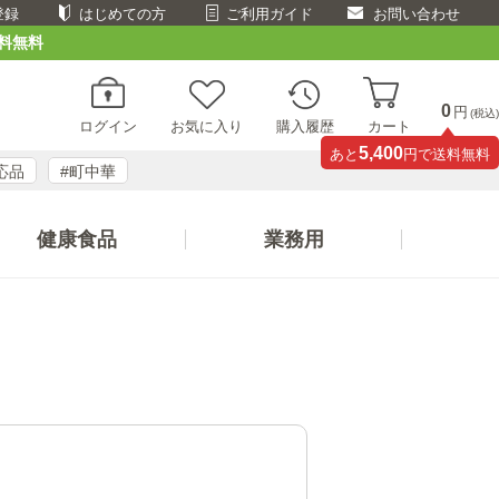
登録
はじめての方
ご利用ガイド
お問い合わせ
料無料
0
円
(税込)
ログイン
お気に入り
購入履歴
カート
5,400
あと
円で送料無料
応品
#町中華
健康食品
業務用