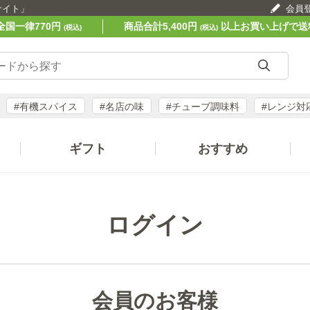
サイト」
会員
全国一律770円
商品合計5,400円
以上お買い上げで送
(税込)
(税込)
#有機スパイス
#名店の味
#チューブ調味料
#レンジ対
ギフト
おすすめ
ログイン
会員のお客様