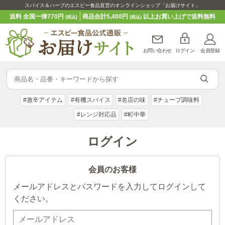
スパイス＆ハーブのエスビー食品直営のオンラインショップ「お届けサイト」
送料 全国一律770円
商品合計5,400円
以上お買い上げで送料無料
(税込)
(税込)
お問い合わせ
ログイン
会員登録
#激辛アイテム
#有機スパイス
#名店の味
#チューブ調味料
#レンジ対応品
#町中華
ログイン
会員のお客様
メールアドレスとパスワードを入力してログインして
ください。