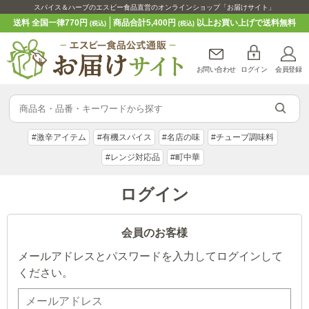
スパイス＆ハーブのエスビー食品直営のオンラインショップ「お届けサイト」
送料 全国一律770円
商品合計5,400円
以上お買い上げで送料無料
(税込)
(税込)
お問い合わせ
ログイン
会員登録
#激辛アイテム
#有機スパイス
#名店の味
#チューブ調味料
#レンジ対応品
#町中華
ログイン
会員のお客様
メールアドレスとパスワードを入力してログインして
ください。