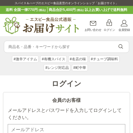
スパイス＆ハーブのエスビー食品直営のオンラインショップ「お届けサイト」
送料 全国一律770円
商品合計5,400円
以上お買い上げで送料無料
(税込)
(税込)
お問い合わせ
ログイン
会員登録
#激辛アイテム
#有機スパイス
#名店の味
#チューブ調味料
#レンジ対応品
#町中華
ログイン
会員のお客様
メールアドレスとパスワードを入力してログインして
ください。