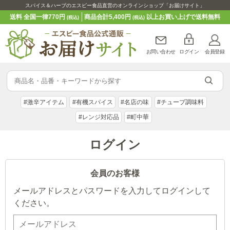
スパイス＆ハーブのエスビー食品直営のオンラインショップ「お届けサイト」
送料 全国一律770円
商品合計5,400円
以上お買い上げで送料無料
(税込)
(税込)
お問い合わせ
ログイン
会員登録
#激辛アイテム
#有機スパイス
#名店の味
#チューブ調味料
#レンジ対応品
#町中華
ログイン
会員のお客様
メールアドレスとパスワードを入力してログインして
ください。