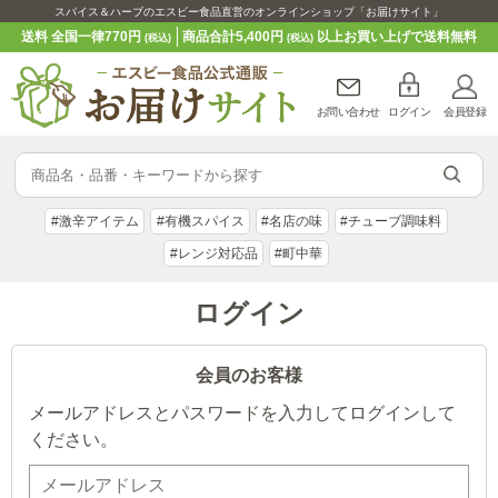
スパイス＆ハーブのエスビー食品直営のオンラインショップ「お届けサイト」
送料 全国一律770円
商品合計5,400円
以上お買い上げで送料無料
(税込)
(税込)
お問い合わせ
ログイン
会員登録
#激辛アイテム
#有機スパイス
#名店の味
#チューブ調味料
#レンジ対応品
#町中華
ログイン
会員のお客様
メールアドレスとパスワードを入力してログインして
ください。