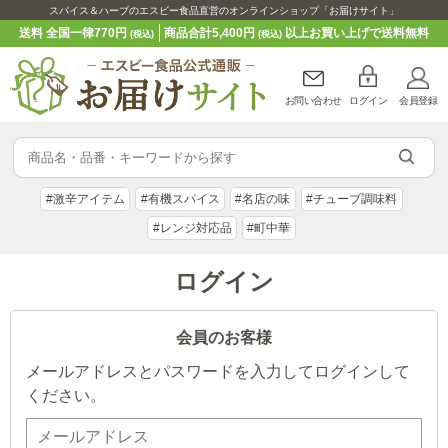
スパイス＆ハーブのエスビー食品直営のオンラインショップ「お届けサイト」
送料 全国一律770円
商品合計5,400円
以上お買い上げで送料無料
(税込)
(税込)
お問い合わせ
ログイン
会員登録
#激辛アイテム
#有機スパイス
#名店の味
#チューブ調味料
#レンジ対応品
#町中華
ログイン
会員のお客様
メールアドレスとパスワードを入力してログインして
ください。