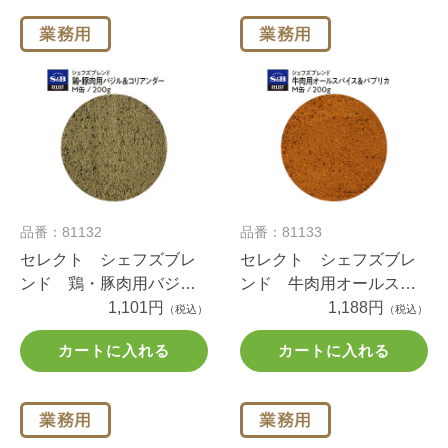
品番：81132
品番：81133
セレクト シェフズブレ
セレクト シェフズブレ
ンド 鶏・豚肉用バジル
ンド 牛肉用オールスパ
＆コリアンダー Ｍ缶
1,101円
イス＆パプリカ Ｍ缶
1,188円
（税込）
（税込）
２００ｇ
２００ｇ
カートに入れる
カートに入れる