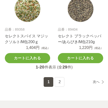
品番：89358
品番：89404
セレクトスパイス マジッ
セレクト ブラックペッパ
クソルト/M缶200ｇ
ー/あらびき/M缶210g
1,404円
1,220円
（税込）
（税込）
カートに入れる
カートに入れる
1-20
29
件表示 (全
件)
1
2
次へ