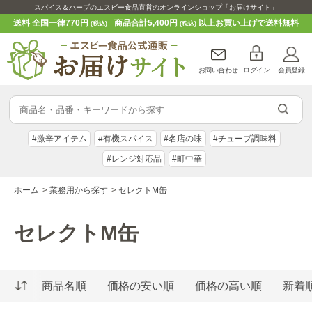
スパイス＆ハーブのエスビー食品直営のオンラインショップ「お届けサイト」
送料 全国一律770円
商品合計5,400円
以上お買い上げで送料無料
(税込)
(税込)
お問い合わせ
ログイン
会員登録
#激辛アイテム
#有機スパイス
#名店の味
#チューブ調味料
#レンジ対応品
#町中華
ホーム
>
業務用から探す
>
セレクトM缶
セレクトM缶
商品名順
価格の安い順
価格の高い順
新着