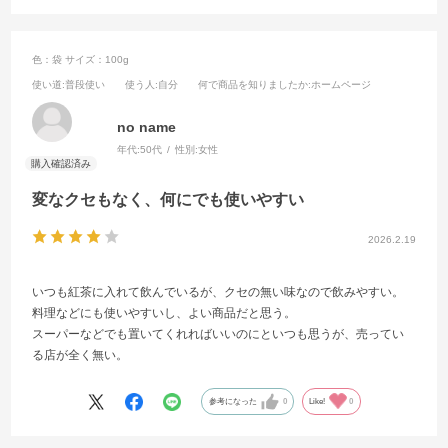
色：袋
サイズ：100g
使い道
:普段使い
使う人
:自分
何で商品を知りましたか
:ホームページ
no name
年代:
50代
性別:
女性
変なクセもなく、何にでも使いやすい
2026.2.19
いつも紅茶に入れて飲んでいるが、クセの無い味なので飲みやすい。
料理などにも使いやすいし、よい商品だと思う。
スーパーなどでも置いてくれればいいのにといつも思うが、売ってい
る店が全く無い。
参考になった
0
Like!
0