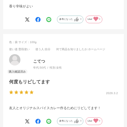
香り辛味がよい
参考になった
0
Like!
0
色：袋
サイズ：100g
使い道
:普段使い
使う人
:自分
何で商品を知りましたか
:ホームページ
こてつ
年代:
50代
性別:
女性
何度もリピしてます
2026.3.2
友人とオリジナルスパイスカレー作るためにリピしてます！
参考になった
0
Like!
0