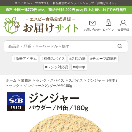
スパイス＆ハーブのエスビー食品直営のオンラインショップ「お届けサイト」
送料 全国一律770円
商品合計5,400円
以上お買い上げで送料無料
(税込)
(税込)
お問い合わせ
ログイン
会員登録
#激辛アイテム
#有機スパイス
#名店の味
#チューブ調味料
#レンジ対応品
#町中華
ホーム
>
業務用
>
セレクトスパイス
>
スパイス
>
ジンジャー（生姜）
>
セレクト ジンジャー/パウダー/M缶180g