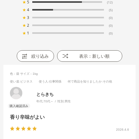
★
5
(12)
★
4
(5)
★
3
(0)
★
2
(0)
★
1
(0)
絞り込み
表示：新しい順
色：袋
サイズ：1kg
使い道
:ビジネス
使う人
:仕事関係
何で商品を知りましたか
:その他
とらきち
年代:
70代～
性別:
男性
香り辛味がよい
2026.4.6