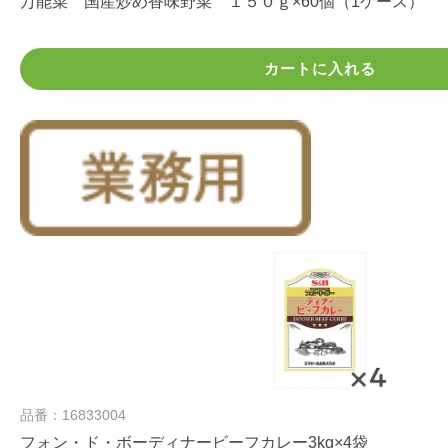
万能菜 国産炒め香味野菜 １５０ｇ×60個（1ケース）
カートに入れる
品番：16833004
フォン・ド・ボーディナービーフカレー3kg×4袋