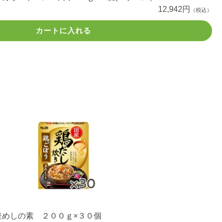
12,942円
（税込）
カートに入れる
釜めしの素 ２００ｇ×３０個