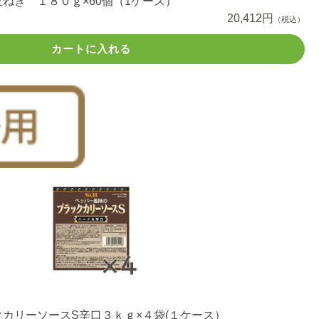
ねぎ １８０ｇ×60個（1ケース）
20,412円
（税込）
カートに入れる
カリーソースS辛口３ｋｇ×４袋(１ケース）