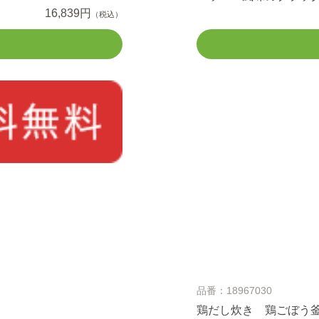
16,839円
（税込）
品番：18967030
鶏だし炊き 鶏ごぼう