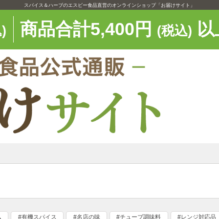
スパイス＆ハーブのエスビー食品直営のオンラインショップ「お届けサイト」
商品合計5,400円
以
)
(税込)
ム
#有機スパイス
#名店の味
#チューブ調味料
#レンジ対応品