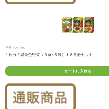
品番：Z5155
１日分の緑黄色野菜（３食×６袋）１８食分セット
カートに入れる