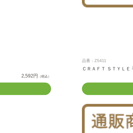
品番：Z5411
ＣＲＡＦＴ ＳＴＹＬＥ
2,592円
（税込）