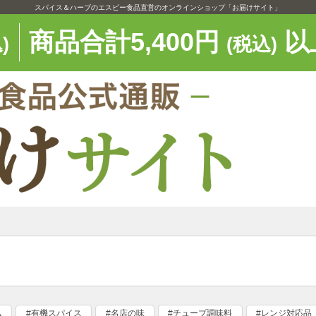
スパイス＆ハーブのエスビー食品直営のオンラインショップ「お届けサイト」
商品合計5,400円
以
)
(税込)
ム
#有機スパイス
#名店の味
#チューブ調味料
#レンジ対応品