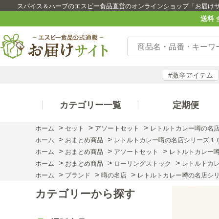
スパイス＆ハーブのエスビー食品直営のオンラインショップ「お届け
送料 
#激辛アイテム
カテゴリー一覧
定期便
>
>
>
ホーム
セット
アソートセット
レトルトカレー噂の名
>
>
ホーム
おまとめ商品
レトルトカレー噂の名店シリーズ１
>
>
>
ホーム
おまとめ商品
アソートセット
レトルトカレー
>
>
>
ホーム
おまとめ商品
ローリングストック
レトルトカ
>
>
>
ホーム
ブランド
噂の名店
レトルトカレー噂の名店シ
カテゴリーから探す