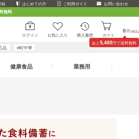
登録
はじめての方
ご利用ガイド
お問い合わせ
料無料
0
円
(税込)
ログイン
お気に入り
購入履歴
カート
5,400
あと
円で送料無料
応品
#町中華
健康食品
業務用