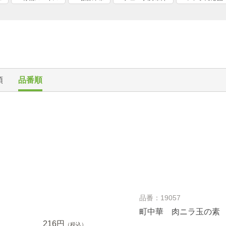
順
品番順
品番：19057
町中華 肉ニラ玉の素
216円
（税込）