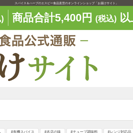
スパイス＆ハーブのエスビー食品直営のオンラインショップ「お届けサイト」
商品合計5,400円
以
)
(税込)
ム
#有機スパイス
#名店の味
#チューブ調味料
#レンジ対応品