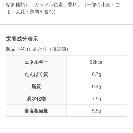
粘多糖類）、カラメル色素、香料、（一部に小麦・ご
ま・大豆・鶏肉を含む）
栄養成分表示
製品（40g）あたり（推定値）
エネルギー
62kcal
たんぱく質
6.7g
脂質
0.4g
炭水化物
7.9g
食塩相当量
5.5g