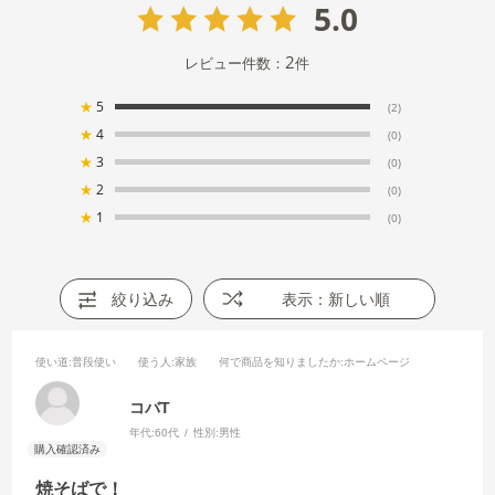
5.0
2
レビュー件数：
件
★
5
(2)
★
4
(0)
★
3
(0)
★
2
(0)
★
1
(0)
絞り込み
表示：新しい順
使い道
:普段使い
使う人
:家族
何で商品を知りましたか
:ホームページ
コバT
年代:
60代
性別:
男性
焼そばで！