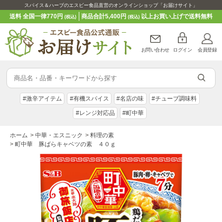
スパイス＆ハーブのエスビー食品直営のオンラインショップ「お届けサイト」
送料 全国一律770円
商品合計5,400円
以上お買い上げで送料無料
(税込)
(税込)
お問い合わせ
ログイン
会員登録
#激辛アイテム
#有機スパイス
#名店の味
#チューブ調味料
#レンジ対応品
#町中華
ホーム
>
中華・エスニック
>
料理の素
>
町中華 豚ばらキャベツの素 ４０ｇ