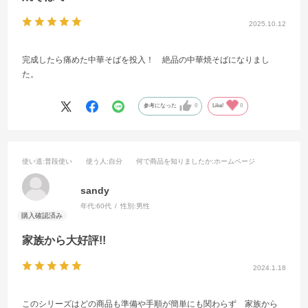
2025.10.12
完成したら痛めた中華そばを投入！ 絶品の中華焼そばになりまし
た。
参考になった
0
Like!
0
使い道
:普段使い
使う人
:自分
何で商品を知りましたか
:ホームページ
sandy
年代:
60代
性別:
男性
家族から大好評!!
2024.1.18
このシリーズはどの商品も準備や手順が簡単にも関わらず 家族から