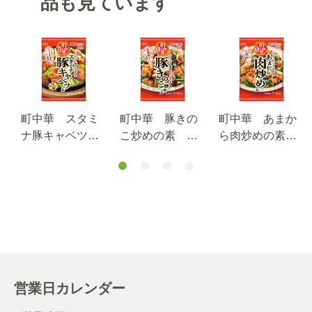
品も見ています
町中華 スタミ
町中華 豚きの
町中華 あまか
ナ豚キャベツの
こ炒めの素 ５
ら肉炒めの素
素 ５６ｇ
７ｇ
５５ｇ
営業日カレンダー