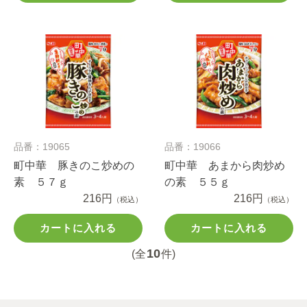
品番：19065
品番：19066
町中華 豚きのこ炒めの
町中華 あまから肉炒め
素 ５７ｇ
の素 ５５ｇ
216円
216円
（税込）
（税込）
カートに入れる
カートに入れる
10
(全
件)