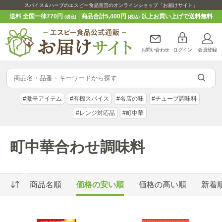
スパイス＆ハーブのエスビー食品直営のオンラインショップ「お届けサイト」
送料 全国一律770円
商品合計5,400円
以上お買い上げで送料無料
(税込)
(税込)
お問い合わせ
ログイン
会員登録
#激辛アイテム
#有機スパイス
#名店の味
#チューブ調味料
#レンジ対応品
#町中華
町中華合わせ調味料
商品名順
価格の安い順
価格の高い順
新着