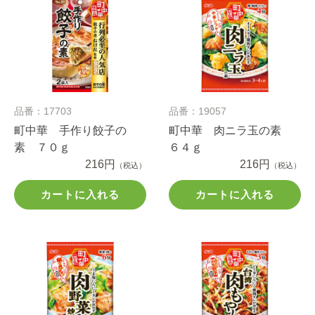
品番：17703
品番：19057
町中華 手作り餃子の
町中華 肉ニラ玉の素
素 ７０ｇ
６４ｇ
216円
216円
（税込）
（税込）
カートに入れる
カートに入れる