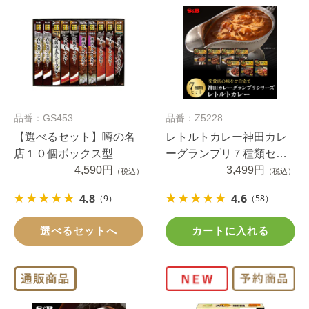
品番：GS453
品番：Z5228
【選べるセット】噂の名
レトルトカレー神田カレ
店１０個ボックス型
ーグランプリ７種類セッ
4,590円
ト送料無料（当社負担）
3,499円
（税込）
（税込）
4.8
4.6
（9）
（58）
選べるセットへ
カートに入れる