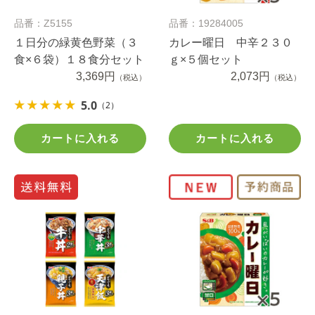
品番：Z5155
品番：19284005
１日分の緑黄色野菜（３
カレー曜日 中辛２３０
食×６袋）１８食分セット
ｇ×５個セット
3,369円
2,073円
（税込）
（税込）
5.0
（2）
カートに入れる
カートに入れる