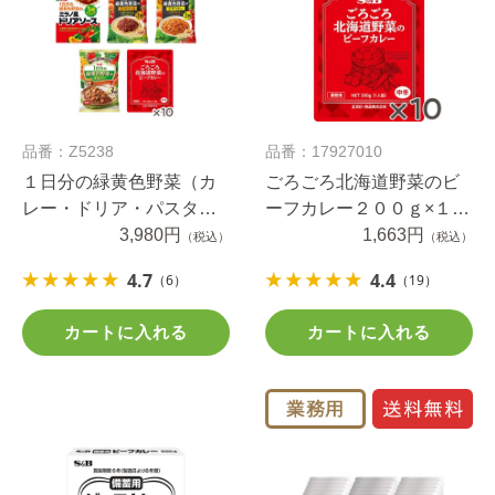
品番：Z5238
品番：17927010
１日分の緑黄色野菜（カ
ごろごろ北海道野菜のビ
レー・ドリア・パスタ２
ーフカレー２００ｇ×１０
種）＆ごろごろ野菜カレ
3,980円
個
1,663円
（税込）
（税込）
ーセット
4.7
4.4
（6）
（19）
カートに入れる
カートに入れる