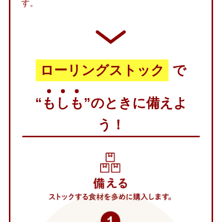
す。
ローリングストック
で
“
も
し
も
”のときに備えよ
う！