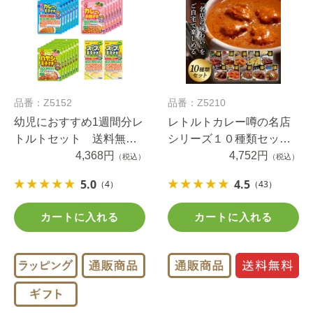
品番：Z5152
品番：Z5210
幼児におすすめ1週間分レ
レトルトカレー噂の名店
トルトセット 送料無料
シリーズ１０種類セッ
（当社負担）
4,368円
ト 送料無料（当社負
4,752円
（税込）
（税込）
担）
5.0
4.5
（4）
（43）
カートに入れる
カートに入れる