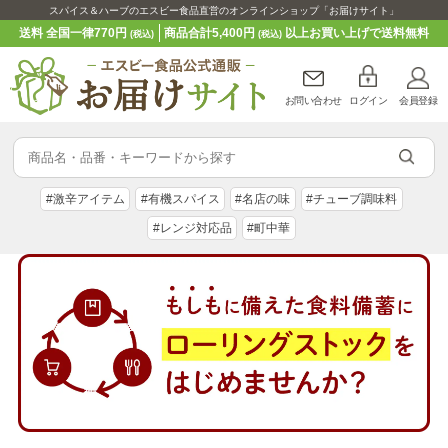
スパイス＆ハーブのエスビー食品直営のオンラインショップ「お届けサイト」
送料 全国一律770円
商品合計5,400円
以上お買い上げで送料無料
(税込)
(税込)
お問い合わせ
ログイン
会員登録
#激辛アイテム
#有機スパイス
#名店の味
#チューブ調味料
#レンジ対応品
#町中華