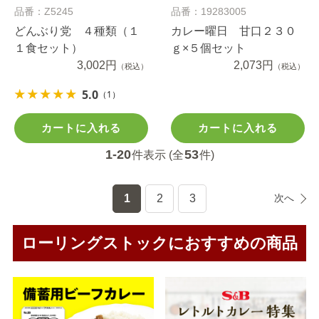
品番：Z5245
品番：19283005
どんぶり党 ４種類（１
カレー曜日 甘口２３０
１食セット）
ｇ×５個セット
3,002円
2,073円
（税込）
（税込）
5.0
（1）
カートに入れる
カートに入れる
1-20
53
件表示 (全
件)
1
2
3
次へ
ローリングストックにおすすめの商品