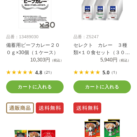
品番：13489030
品番：Z5247
備蓄用ビーフカレー２０
セレクト カレー ３種
０ｇ×30個（１ケース）
類×１０食セット（３０
10,303円
食）
5,940円
（税込）
（税込）
4.8
5.0
（21）
（1）
カートに入れる
カートに入れる