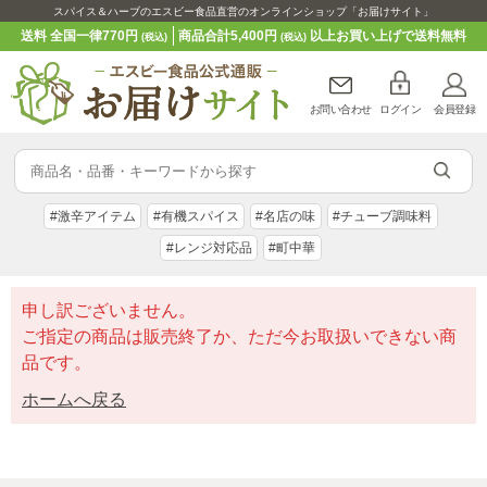
スパイス＆ハーブのエスビー食品直営のオンラインショップ「お届けサイト」
送料 全国一律770円
商品合計5,400円
以上お買い上げで送料無料
(税込)
(税込)
お問い合わせ
ログイン
会員登録
#激辛アイテム
#有機スパイス
#名店の味
#チューブ調味料
#レンジ対応品
#町中華
申し訳ございません。
ご指定の商品は販売終了か、ただ今お取扱いできない商
品です。
ホームへ戻る