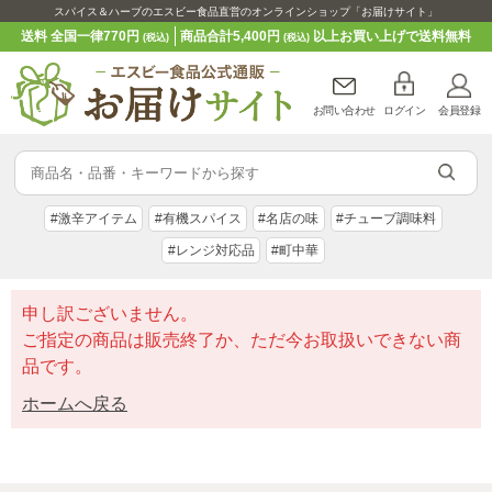
スパイス＆ハーブのエスビー食品直営のオンラインショップ「お届けサイト」
送料 全国一律770円
商品合計5,400円
以上お買い上げで送料無料
(税込)
(税込)
お問い合わせ
ログイン
会員登録
#激辛アイテム
#有機スパイス
#名店の味
#チューブ調味料
#レンジ対応品
#町中華
申し訳ございません。
ご指定の商品は販売終了か、ただ今お取扱いできない商
品です。
ホームへ戻る