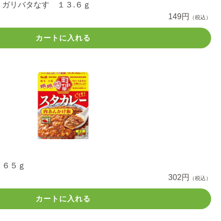
ガリバタなす １３.６ｇ
149円
（税込）
カートに入れる
１６５ｇ
302円
（税込）
カートに入れる