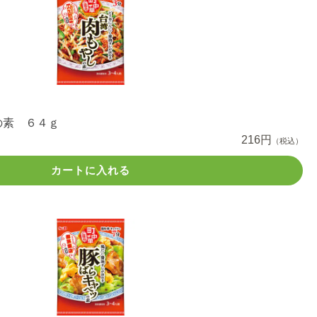
の素 ６４ｇ
216円
（税込）
カートに入れる