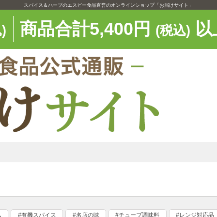
スパイス＆ハーブのエスビー食品直営のオンラインショップ「お届けサイト」
商品合計5,400円
以
)
(税込)
ム
#有機スパイス
#名店の味
#チューブ調味料
#レンジ対応品