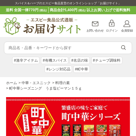
スパイス＆ハーブのエスビー食品直営のオンラインショップ「お届けサイト」
送料 全国一律770円
商品合計5,400円
以上お買い上げで送料無料
(税込)
(税込)
お問い合わせ
ログイン
会員登録
#激辛アイテム
#有機スパイス
#名店の味
#チューブ調味料
#レンジ対応品
#町中華
ホーム
>
中華・エスニック
>
料理の素
>
町中華シーズニング うま塩ピーマン１５ｇ