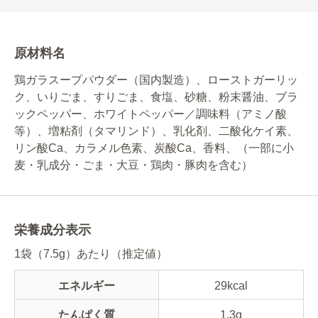
原材料名
鶏ガラスープパウダー（国内製造）、ローストガーリッ
ク、いりごま、すりごま、食塩、砂糖、粉末醤油、ブラ
ックペッパー、ホワイトペッパー／調味料（アミノ酸
等）、増粘剤（タマリンド）、乳化剤、二酸化ケイ素、
リン酸Ca、カラメル色素、炭酸Ca、香料、（一部に小
麦・乳成分・ごま・大豆・鶏肉・豚肉を含む）
栄養成分表示
1袋（7.5g）あたり（推定値）
エネルギー
29kcal
たんぱく質
1.3g