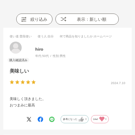
絞り込み
表示：新しい順
使い道
:普段使い
使う人
:自分
何で商品を知りましたか
:ホームページ
hiro
年代:
50代
性別:
男性
美味しい
2024.7.10
美味しく頂きました。
おつまみに最高
参考になった
0
Like!
0