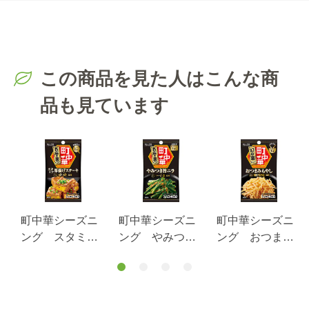
この商品を見た人はこんな商
品も見ています
町中華シーズニ
町中華シーズニ
町中華シーズニ
ング スタミナ
ング やみつき
ング おつまみ
ｇ
厚揚げステーキ
旨ニラ17.6g
もやし17g
１７ｇ