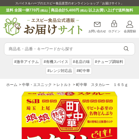
スパイス＆ハーブのエスビー食品直営のオンラインショップ「お届けサイト」
送料 全国一律770円
商品合計5,400円
以上お買い上げで送料無料
(税込)
(税込)
お問い合わせ
ログイン
会員登録
#激辛アイテム
#有機スパイス
#名店の味
#チューブ調味料
#レンジ対応品
#町中華
ホーム
>
中華・エスニック
>
レトルト
>
町中華 スタカレー １６５ｇ