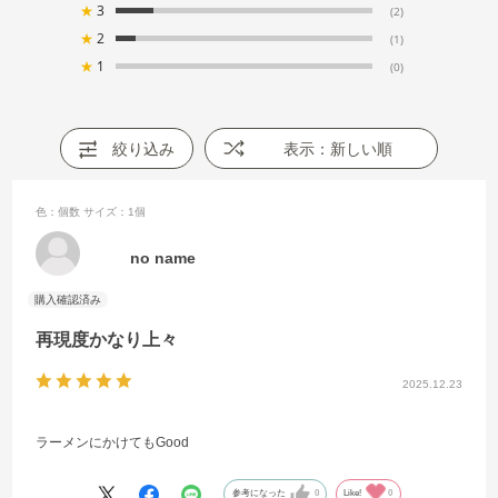
★
3
(2)
★
2
(1)
★
1
(0)
絞り込み
表示：新しい順
色：個数
サイズ：1個
no name
再現度かなり上々
2025.12.23
ラーメンにかけてもGood
参考になった
0
Like!
0