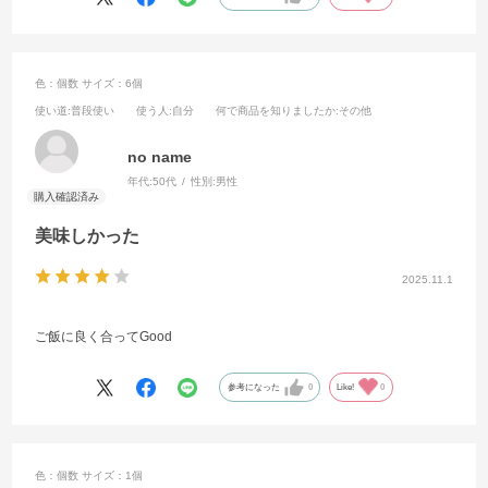
色：個数
サイズ：6個
使い道
:普段使い
使う人
:自分
何で商品を知りましたか
:その他
no name
年代:
50代
性別:
男性
美味しかった
2025.11.1
ご飯に良く合ってGood
参考になった
0
Like!
0
色：個数
サイズ：1個