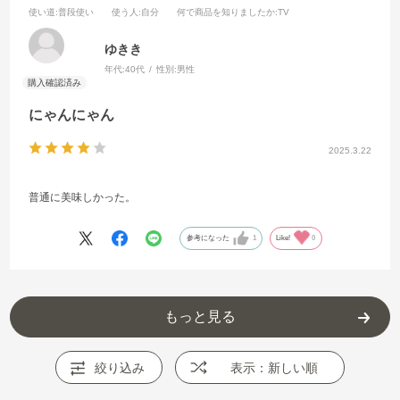
使い道
:普段使い
使う人
:自分
何で商品を知りましたか
:TV
ゆきき
年代:
40代
性別:
男性
にゃんにゃん
2025.3.22
普通に美味しかった。
参考になった
1
Like!
0
もっと見る
絞り込み
表示：新しい順