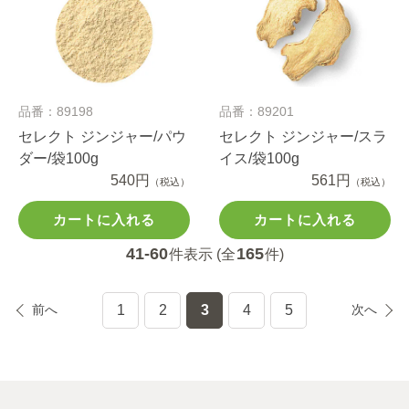
品番：89198
品番：89201
セレクト ジンジャー/パウ
セレクト ジンジャー/スラ
ダー/袋100g
イス/袋100g
540円
561円
（税込）
（税込）
カートに入れる
カートに入れる
41-60
165
件表示 (全
件)
前へ
1
2
3
4
5
次へ