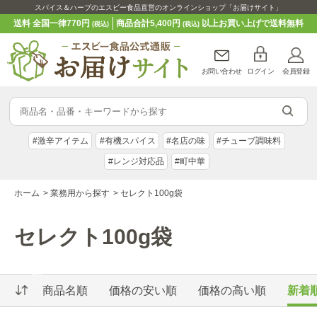
スパイス＆ハーブのエスビー食品直営のオンラインショップ「お届けサイト」
送料 全国一律770円
商品合計5,400円
以上お買い上げで送料無料
(税込)
(税込)
お問い合わせ
ログイン
会員登録
#激辛アイテム
#有機スパイス
#名店の味
#チューブ調味料
#レンジ対応品
#町中華
ホーム
>
業務用から探す
>
セレクト100g袋
セレクト100g袋
商品名順
価格の安い順
価格の高い順
新着