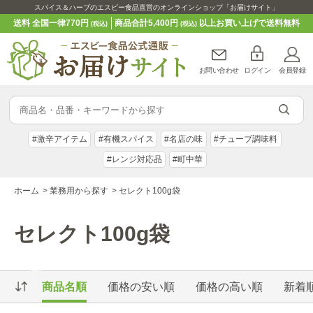
スパイス＆ハーブのエスビー食品直営のオンラインショップ「お届けサイト」
送料 全国一律770円
商品合計5,400円
以上お買い上げで送料無料
(税込)
(税込)
お問い合わせ
ログイン
会員登録
#激辛アイテム
#有機スパイス
#名店の味
#チューブ調味料
#レンジ対応品
#町中華
ホーム
>
業務用から探す
>
セレクト100g袋
セレクト100g袋
商品名順
価格の安い順
価格の高い順
新着