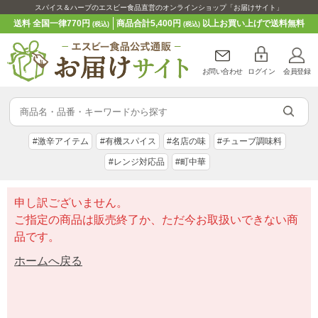
スパイス＆ハーブのエスビー食品直営のオンラインショップ「お届けサイト」
送料 全国一律770円
商品合計5,400円
以上お買い上げで送料無料
(税込)
(税込)
お問い合わせ
ログイン
会員登録
#激辛アイテム
#有機スパイス
#名店の味
#チューブ調味料
#レンジ対応品
#町中華
申し訳ございません。
ご指定の商品は販売終了か、ただ今お取扱いできない商
品です。
ホームへ戻る