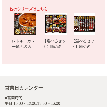
他のシリーズはこちら
レトルトカレ
【選べるセッ
【選べるセッ
ー噂の名店シ
ト】噂の名店
ト】噂の名店
リーズ１０種
レトルト詰め
１０個ボック
類セット 送
合わせ
ス型
料無料（当社
負担）
営業日カレンダー
■営業時間