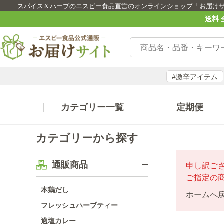
スパイス＆ハーブのエスビー食品直営のオンラインショップ「お届け
送料 
#激辛アイテム
カテゴリー一覧
定期便
カテゴリーから探す
通販商品
申し訳ご
ご指定の
本鶏だし
ホームへ
フレッシュハーブティー
適塩カレー