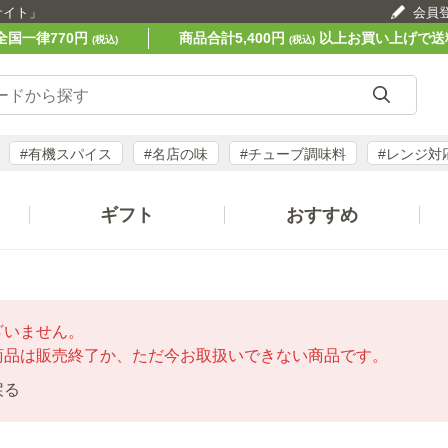
サイト」
会員
全国一律770円
商品合計5,400円
以上お買い上げで送
(税込)
(税込)
#有機スパイス
#名店の味
#チューブ調味料
#レンジ対
ギフト
おすすめ
ざいません。
商品は販売終了か、ただ今お取扱いできない商品です。
戻る