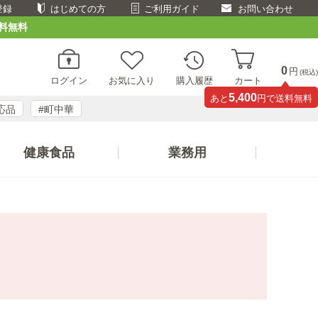
登録
はじめての方
ご利用ガイド
お問い合わせ
料無料
0
円
(税込)
ログイン
お気に入り
購入履歴
カート
5,400
あと
円で送料無料
応品
#町中華
健康食品
業務用