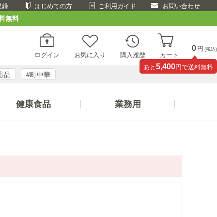
登録
はじめての方
ご利用ガイド
お問い合わせ
料無料
0
円
(税込)
ログイン
お気に入り
購入履歴
カート
5,400
あと
円で送料無料
応品
#町中華
健康食品
業務用