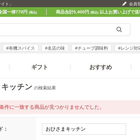
サイト」
会員
全国一律770円
商品合計5,400円
以上お買い上げで送
(税込)
(税込)
#有機スパイス
#名店の味
#チューブ調味料
#レンジ対
ギフト
おすすめ
まキッチン
の検索結果
条件に一致する商品が見つかりませんでした。
ド：