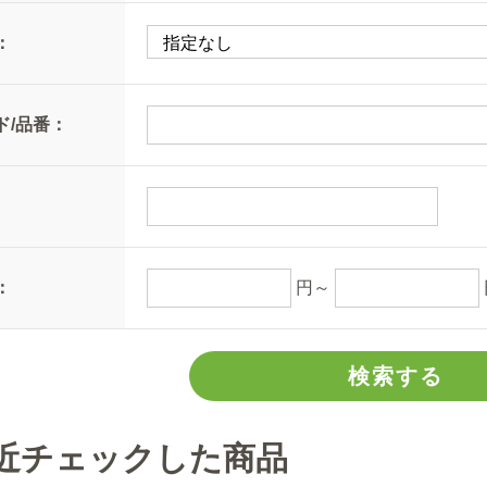
：
ド/品番：
：
円～
近チェックした商品